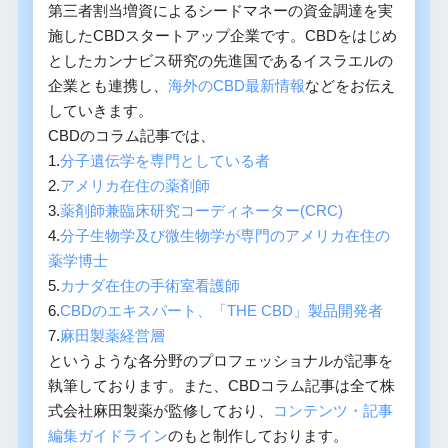
第三者割当増資によるシードマネーの資金調達を実
施したCBDスタートアップ企業です。CBDをはじめ
としたカンナビス研究の先進国であるイスラエルの
企業とも連携し、
海外のCBD最新情報
などをお伝え
していきます。
CBDのコラム記事では、
1.
分子遺伝学を専門としている者
2.
アメリカ在住の薬剤師
3.
薬剤師兼臨床研究コーディネーター(CRC)
4.
分子生物学及び微生物学が専門のアメリカ在住の
薬学博士
5.
カナダ在住の手術室看護師
6.
CBDのエキスパート、「THE CBD」製品開発者
7.
麻田製薬経営層
というような各分野のプロフェッショナルが記事を
執筆しております。また、CBDコラム記事は全て株
式会社麻田製薬が監修しており、
コンテンツ・記事
編集ガイドライン
のもと制作しております。