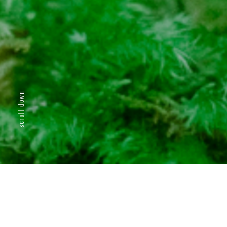
scroll down
BRAND CONCEPT
わ
た
し
た
ち
は
、
生活の伴走者。