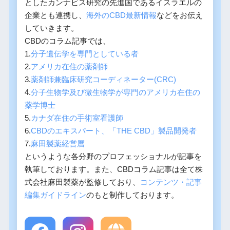
としたカンナビス研究の先進国であるイスラエルの
企業とも連携し、
海外のCBD最新情報
などをお伝え
していきます。
CBDのコラム記事では、
1.
分子遺伝学を専門としている者
2.
アメリカ在住の薬剤師
3.
薬剤師兼臨床研究コーディネーター(CRC)
4.
分子生物学及び微生物学が専門のアメリカ在住の
薬学博士
5.
カナダ在住の手術室看護師
6.
CBDのエキスパート、「THE CBD」製品開発者
7.
麻田製薬経営層
というような各分野のプロフェッショナルが記事を
執筆しております。また、CBDコラム記事は全て株
式会社麻田製薬が監修しており、
コンテンツ・記事
編集ガイドライン
のもと制作しております。