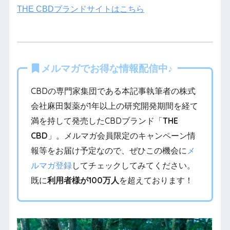
THE CBDブランドサイトはこちら
メルマガでお得な情報配信中♪
CBDの専門家集団である本記事執筆者の株式
会社麻田製薬が1年以上の研究開発期間を経て
満を持して発売したCBDブランド「
THE
CBD
」。メルマガ会員限定のキャンペーン情
報等をお届け予定なので、ぜひこの機会に
メ
ルマガ登録
してチェックしてみてください。
既に
利用者様が100万人
を超えております！