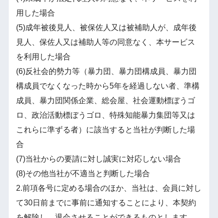
用した場合
(5)成年被後見人、被保佐人又は被補助人が、成年後
見人、保佐人又は補助人等の同意なく、本サービス
を利用した場合
(6)反社会的勢力等（暴力団、暴力団構成員、暴力団
構成員でなくなった時から5年を経過しない者、準構
成員、暴力団関係企業、総会屋、社会運動標ぼうゴ
ロ、政治活動標ぼうゴロ、特殊知能暴力集団等又は
これらに準ずる者）に該当すると当社が判断した場
合
(7)当社からの要請に対し誠実に対応しない場合
(8)その他当社が不適当と判断した場合
2.前項各号に定める場合のほか、当社は、会員に対し
て30日前までに事前に通知することにより、本契約
を解除し、退会させることができるものとします。