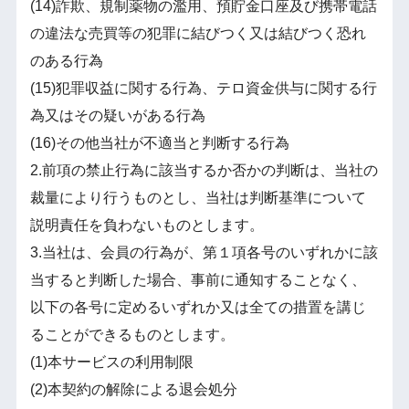
(14)詐欺、規制薬物の濫用、預貯金口座及び携帯電話
の違法な売買等の犯罪に結びつく又は結びつく恐れ
のある行為
(15)犯罪収益に関する行為、テロ資金供与に関する行
為又はその疑いがある行為
(16)その他当社が不適当と判断する行為
2.前項の禁止行為に該当するか否かの判断は、当社の
裁量により行うものとし、当社は判断基準について
説明責任を負わないものとします。
3.当社は、会員の行為が、第１項各号のいずれかに該
当すると判断した場合、事前に通知することなく、
以下の各号に定めるいずれか又は全ての措置を講じ
ることができるものとします。
(1)本サービスの利用制限
(2)本契約の解除による退会処分