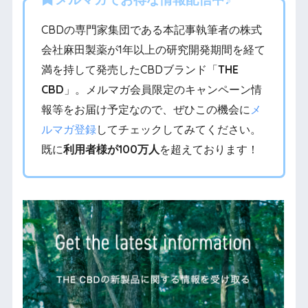
CBDの専門家集団である本記事執筆者の株式
会社麻田製薬が1年以上の研究開発期間を経て
満を持して発売したCBDブランド「
THE
CBD
」。メルマガ会員限定のキャンペーン情
報等をお届け予定なので、ぜひこの機会に
メ
ルマガ登録
してチェックしてみてください。
既に
利用者様が100万人
を超えております！