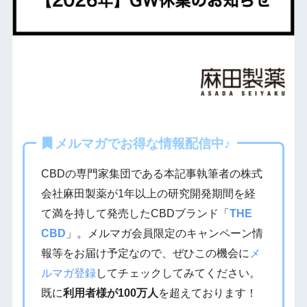
メルマガでお得な情報配信中♪
CBDの専門家集団である本記事執筆者の株式
会社麻田製薬が1年以上の研究開発期間を経
て満を持して発売したCBDブランド「
THE
CBD
」。メルマガ会員限定のキャンペーン情
報等をお届け予定なので、ぜひこの機会に
メ
ルマガ登録
してチェックしてみてください。
既に
利用者様が100万人
を超えております！