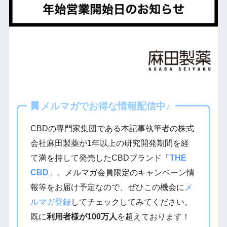
メルマガでお得な情報配信中♪
CBDの専門家集団である本記事執筆者の株式
会社麻田製薬が1年以上の研究開発期間を経
て満を持して発売したCBDブランド「
THE
CBD
」。メルマガ会員限定のキャンペーン情
報等をお届け予定なので、ぜひこの機会に
メ
ルマガ登録
してチェックしてみてください。
既に
利用者様が100万人
を超えております！