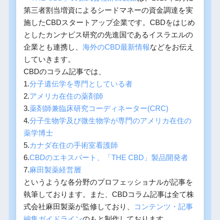
第三者割当増資によるシードマネーの資金調達を実
施したCBDスタートアップ企業です。CBDをはじめ
としたカンナビス研究の先進国であるイスラエルの
企業とも連携し、
海外のCBD最新情報
などをお伝え
していきます。
CBDのコラム記事では、
1.
分子遺伝学を専門としている者
2.
アメリカ在住の薬剤師
3.
薬剤師兼臨床研究コーディネーター(CRC)
4.
分子生物学及び微生物学が専門のアメリカ在住の
薬学博士
5.
カナダ在住の手術室看護師
6.
CBDのエキスパート、「THE CBD」製品開発者
7.
麻田製薬経営層
というような各分野のプロフェッショナルが記事を
執筆しております。また、CBDコラム記事は全て株
式会社麻田製薬が監修しており、
コンテンツ・記事
編集ガイドライン
のもと制作しております。