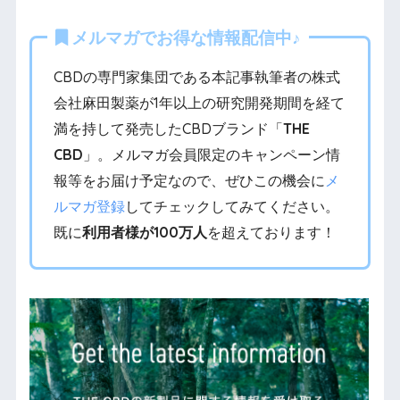
メルマガでお得な情報配信中♪
CBDの専門家集団である本記事執筆者の株式
会社麻田製薬が1年以上の研究開発期間を経て
満を持して発売したCBDブランド「
THE
CBD
」。メルマガ会員限定のキャンペーン情
報等をお届け予定なので、ぜひこの機会に
メ
ルマガ登録
してチェックしてみてください。
既に
利用者様が100万人
を超えております！