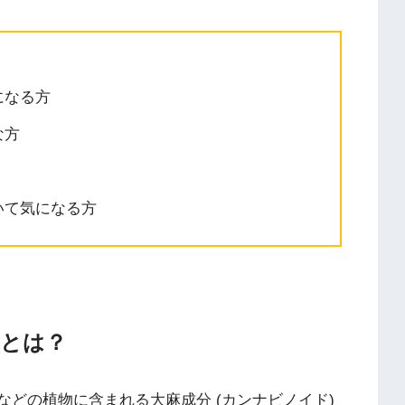
になる方
な方
いて気になる方
ルとは？
ル] は麻などの植物に含まれる大麻成分 (カンナビノイド)