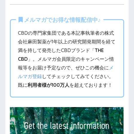
メルマガでお得な情報配信中♪
CBDの専門家集団である本記事執筆者の株式
会社麻田製薬が1年以上の研究開発期間を経て
満を持して発売したCBDブランド「
THE
CBD
」。メルマガ会員限定のキャンペーン情
報等をお届け予定なので、ぜひこの機会に
メ
ルマガ登録
してチェックしてみてください。
既に
利用者様が100万人
を超えております！