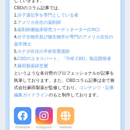
していきます。
CBDのコラム記事では、
1.
分子遺伝学を専門としている者
2.
アメリカ在住の薬剤師
3.
薬剤師兼臨床研究コーディネーター(CRC)
4.
分子生物学及び微生物学が専門のアメリカ在住の
薬学博士
5.
カナダ在住の手術室看護師
6.
CBDのエキスパート、「THE CBD」製品開発者
7.
麻田製薬経営層
というような各分野のプロフェッショナルが記事を
執筆しております。また、CBDコラム記事は全て株
式会社麻田製薬が監修しており、
コンテンツ・記事
編集ガイドライン
のもと制作しております。
Facebook
Instagram
Website