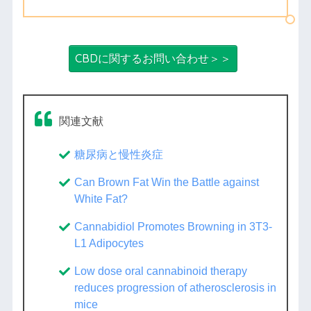
CBDに関するお問い合わせ＞＞
関連文献
糖尿病と慢性炎症
Can Brown Fat Win the Battle against
White Fat?
Cannabidiol Promotes Browning in 3T3-
L1 Adipocytes
Low dose oral cannabinoid therapy
reduces progression of atherosclerosis in
mice