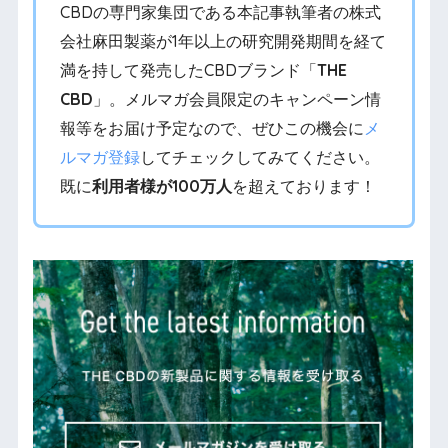
CBDの専門家集団である本記事執筆者の株式
会社麻田製薬が1年以上の研究開発期間を経て
満を持して発売したCBDブランド「
THE
CBD
」。メルマガ会員限定のキャンペーン情
報等をお届け予定なので、ぜひこの機会に
メ
ルマガ登録
してチェックしてみてください。
既に
利用者様が100万人
を超えております！