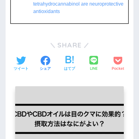
tetrahydrocannabinol are neuroprotective
antioxidants
SHARE
LINE
ツイート
シェア
はてブ
Pocket