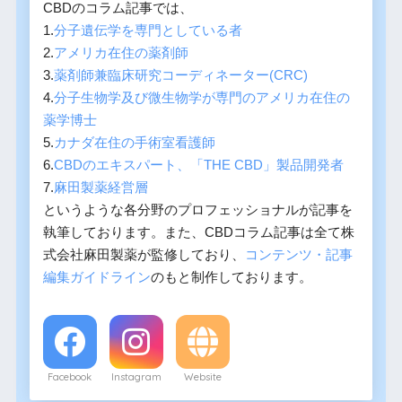
CBDのコラム記事では、
1.
分子遺伝学を専門としている者
2.
アメリカ在住の薬剤師
3.
薬剤師兼臨床研究コーディネーター(CRC)
4.
分子生物学及び微生物学が専門のアメリカ在住の
薬学博士
5.
カナダ在住の手術室看護師
6.
CBDのエキスパート、「THE CBD」製品開発者
7.
麻田製薬経営層
というような各分野のプロフェッショナルが記事を
執筆しております。また、CBDコラム記事は全て株
式会社麻田製薬が監修しており、
コンテンツ・記事
編集ガイドライン
のもと制作しております。
Facebook
Instagram
Website