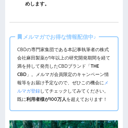
めします。
メルマガでお得な情報配信中♪
CBDの専門家集団である本記事執筆者の株式
会社麻田製薬が1年以上の研究開発期間を経て
満を持して発売したCBDブランド「
THE
CBD
」。メルマガ会員限定のキャンペーン情
報等をお届け予定なので、ぜひこの機会に
メ
ルマガ登録
してチェックしてみてください。
既に
利用者様が100万人
を超えております！