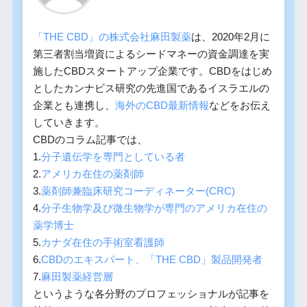
「THE CBD」の株式会社麻田製薬
は、2020年2月に
第三者割当増資によるシードマネーの資金調達を実
施したCBDスタートアップ企業です。CBDをはじめ
としたカンナビス研究の先進国であるイスラエルの
企業とも連携し、
海外のCBD最新情報
などをお伝え
していきます。
CBDのコラム記事では、
1.
分子遺伝学を専門としている者
2.
アメリカ在住の薬剤師
3.
薬剤師兼臨床研究コーディネーター(CRC)
4.
分子生物学及び微生物学が専門のアメリカ在住の
薬学博士
5.
カナダ在住の手術室看護師
6.
CBDのエキスパート、「THE CBD」製品開発者
7.
麻田製薬経営層
というような各分野のプロフェッショナルが記事を