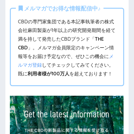
メルマガでお得な情報配信中♪
CBDの専門家集団である本記事執筆者の株式
会社麻田製薬が1年以上の研究開発期間を経て
満を持して発売したCBDブランド「
THE
CBD
」。メルマガ会員限定のキャンペーン情
報等をお届け予定なので、ぜひこの機会に
メ
ルマガ登録
してチェックしてみてください。
既に
利用者様が100万人
を超えております！