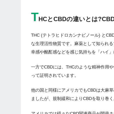
T
HCとCBDの違いとは?C
THC (テトラヒドロカンナビノール) とC
な生理活性物質です。麻薬として知られる
幸感や酩酊感などを感じ気持ちを「ハイ」
一方でCBDには、THCのような精神作用
って証明されています。
他の国と同様にアメリカでもCBDは大麻草
ましたが、規制緩和によりCBDを取り巻
アメリカでは様々なCBD関連商品が開発