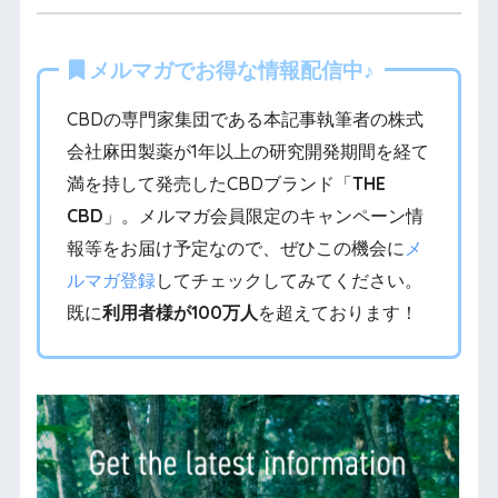
メルマガでお得な情報配信中♪
CBDの専門家集団である本記事執筆者の株式
会社麻田製薬が1年以上の研究開発期間を経て
満を持して発売したCBDブランド「
THE
CBD
」。メルマガ会員限定のキャンペーン情
報等をお届け予定なので、ぜひこの機会に
メ
ルマガ登録
してチェックしてみてください。
既に
利用者様が100万人
を超えております！