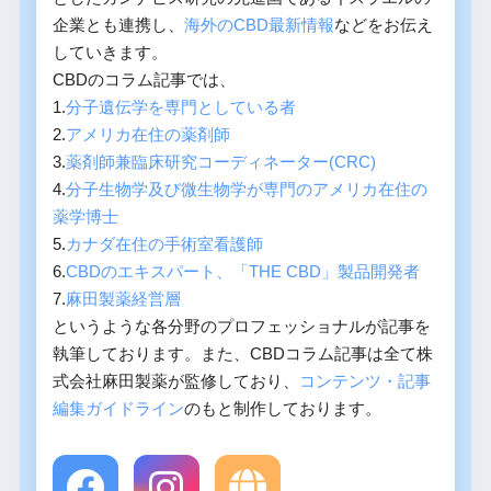
企業とも連携し、
海外のCBD最新情報
などをお伝え
していきます。
CBDのコラム記事では、
1.
分子遺伝学を専門としている者
2.
アメリカ在住の薬剤師
3.
薬剤師兼臨床研究コーディネーター(CRC)
4.
分子生物学及び微生物学が専門のアメリカ在住の
薬学博士
5.
カナダ在住の手術室看護師
6.
CBDのエキスパート、「THE CBD」製品開発者
7.
麻田製薬経営層
というような各分野のプロフェッショナルが記事を
執筆しております。また、CBDコラム記事は全て株
式会社麻田製薬が監修しており、
コンテンツ・記事
編集ガイドライン
のもと制作しております。