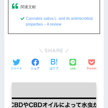
関連文献
Cannabis sativa L. and its antimicrobial
properties – A review
SHARE
LINE
ツイート
シェア
はてブ
Pocket