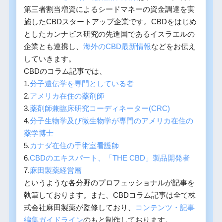
第三者割当増資によるシードマネーの資金調達を実
施したCBDスタートアップ企業です。CBDをはじめ
としたカンナビス研究の先進国であるイスラエルの
企業とも連携し、
海外のCBD最新情報
などをお伝え
していきます。
CBDのコラム記事では、
1.
分子遺伝学を専門としている者
2.
アメリカ在住の薬剤師
3.
薬剤師兼臨床研究コーディネーター(CRC)
4.
分子生物学及び微生物学が専門のアメリカ在住の
薬学博士
5.
カナダ在住の手術室看護師
6.
CBDのエキスパート、「THE CBD」製品開発者
7.
麻田製薬経営層
というような各分野のプロフェッショナルが記事を
執筆しております。また、CBDコラム記事は全て株
式会社麻田製薬が監修しており、
コンテンツ・記事
編集ガイドライン
のもと制作しております。