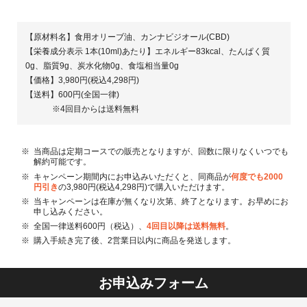
【原材料名】食用オリーブ油、カンナビジオール(CBD)
【栄養成分表示 1本(10ml)あたり】エネルギー83kcal、たんぱく質
0g、脂質9g、炭水化物0g、食塩相当量0g
【価格】3,980円(税込4,298円)
【送料】600円(全国一律)
※4回目からは送料無料
当商品は定期コースでの販売となりますが、回数に限りなくいつでも
解約可能です。
キャンペーン期間内にお申込みいただくと、同商品が
何度でも2000
円引き
の3,980円(税込4,298円)で購入いただけます。
当キャンペーンは在庫が無くなり次第、終了となります。お早めにお
申し込みください。
全国一律送料600円（税込）、
4回目以降は送料無料
。
購入手続き完了後、2営業日以内に商品を発送します。
お申込みフォーム