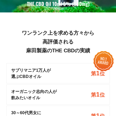
ワンランク上を求める方々から
高評価される
麻田製薬のTHE CBDの実績
サプリマニア1万人が
1
第
位
選ぶCBDオイル
オーガニック志向の人が
1
第
位
飲みたいオイル
30～60代男女に
1
第
位