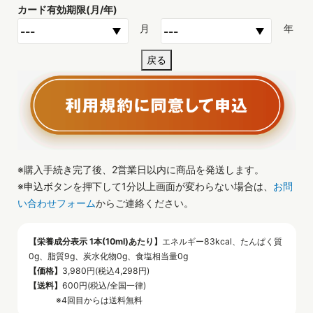
カード有効期限(月/年)
月
年
戻る
※購入手続き完了後、2営業日以内に商品を発送します。
※申込ボタンを押下して1分以上画面が変わらない場合は、
お問
い合わせフォーム
からご連絡ください。
【栄養成分表示 1本(10ml)あたり】
エネルギー83kcal、たんぱく質
0g、脂質9g、炭水化物0g、食塩相当量0g
【価格】
3,980円(税込4,298円)
【送料】
600円(税込/全国一律)
※4回目からは送料無料